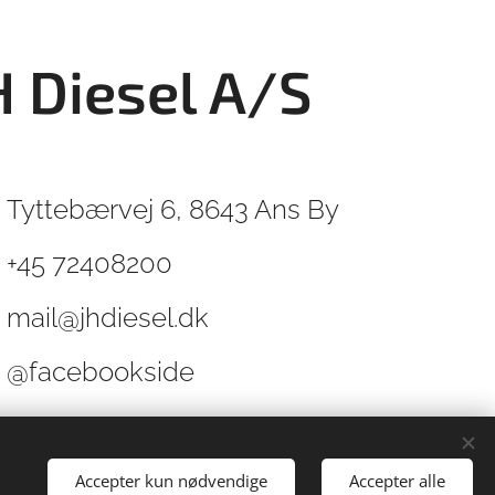
H Diesel A/S
Tyttebærvej 6, 8643 Ans By
+45 72408200
mail@jhdiesel.dk
@facebookside
Jesper Hansen
Accepter kun nødvendige
Accepter alle